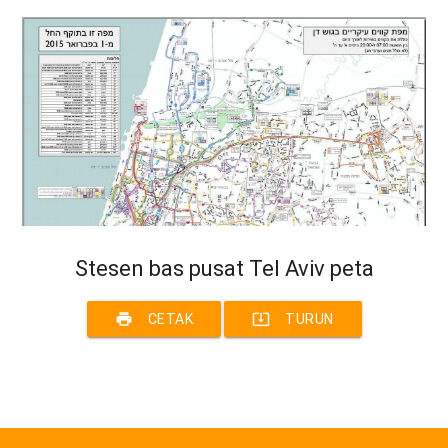
Stesen bas pusat Tel Aviv peta
print
system_update_alt
CETAK
TURUN